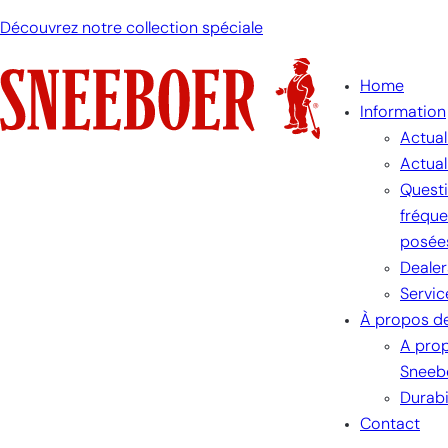
Découvrez notre collection spéciale
Home
Information
Actual
Actual
Quest
fréqu
posée
Dealer
Servic
À propos d
A pro
Sneeb
Durabi
Contact