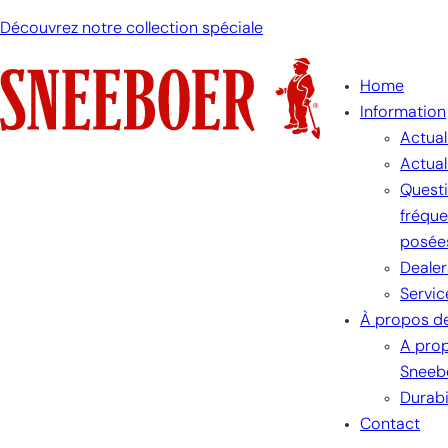
Découvrez notre collection spéciale
Home
Information
Actual
Actual
Quest
fréqu
posée
Dealer
Servic
À propos d
A pro
Sneeb
Durabi
Contact