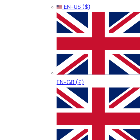
EN-US
($)
EN-GB
(£)