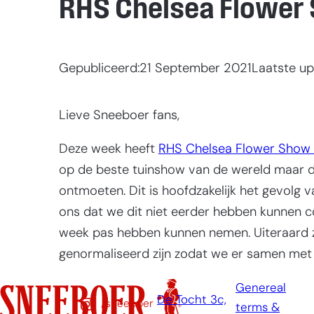
RHS Chelsea Flower
Gepubliceerd:
21 September 2021
Laatste up
Lieve Sneeboer fans,
Deze week heeft
RHS Chelsea Flower Show
op de beste tuinshow van de wereld maar dit 
ontmoeten. Dit is hoofdzakelijk het gevolg 
ons dat we dit niet eerder hebben kunnen co
week pas hebben kunnen nemen. Uiteraard zu
genormaliseerd zijn zodat we er samen me
Genereal
De Tocht 3c,
/sneeboer
terms &