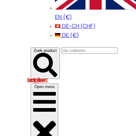
EN
(€)
DE-CH
(CHF)
DE
(€)
Zoek product
Log in om uw account te bekijken
Open menu