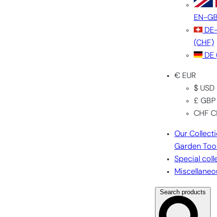
EN-G
DE
(CHF)
DE
€ EUR
$ USD
£ GBP
CHF C
Our Collect
Garden Too
Special coll
Miscellaneo
Search products