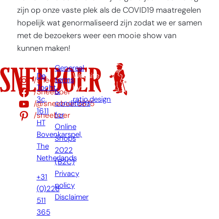
zijn op onze vaste plek als de COVID19 maatregelen
hopelijk wat genormaliseerd zijn zodat we er samen
met de bezoekers weer een mooie show van
kunnen maken!
Genereal
De
Website
/sneeboer
terms
Tocht
by:
/Sneeboer
&
3c,
ratio.design
/@sneeboer3875
conditions
1611
/sneeboer
for
HT
Online
Bovenkarspel,
Shops
The
2022
Netherlands
(B2C)
Privacy
+31
policy
(0)228
Disclaimer
511
365