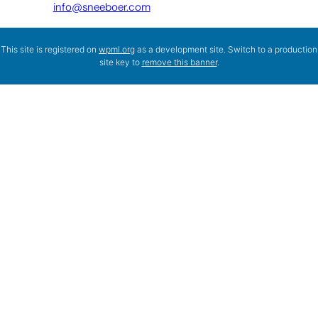
info@sneeboer.com
This site is registered on
wpml.org
as a development site. Switch to a production
site key to
remove this banner
.