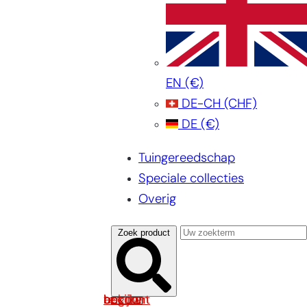
EN
(€)
DE-CH
(CHF)
DE
(€)
Tuingereedschap
Speciale collecties
Overig
Zoek product
Log in om uw account te bekijken