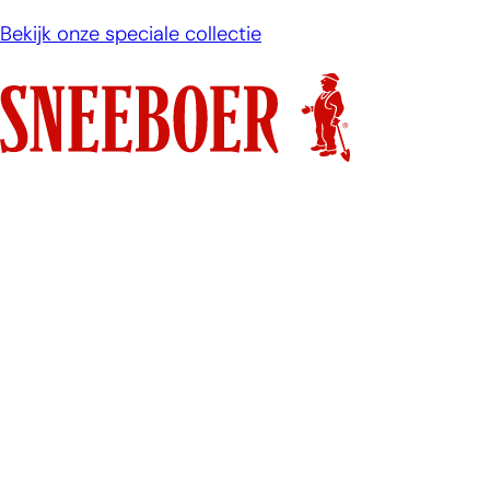
Ga
Bekijk onze speciale collectie
naar
de
inhoud