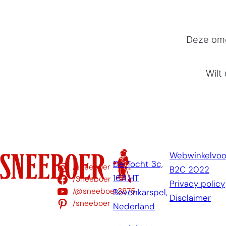
Deze omg
Wilt
Webwinkelvo
De Tocht 3c,
/sneeboer
B2C 2022
1611 HT
/Sneeboer
Privacy policy
/@sneeboer3875
Bovenkarspel,
Disclaimer
/sneeboer
Nederland