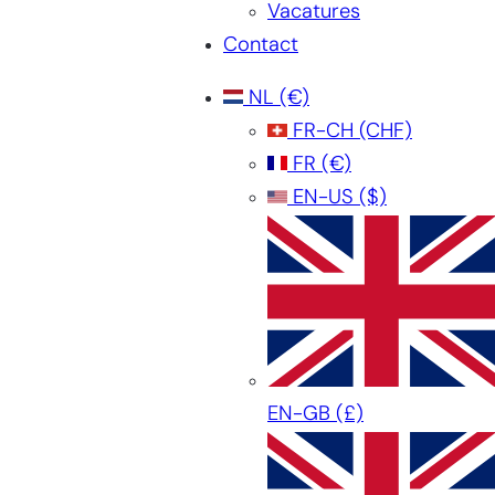
Vacatures
Contact
NL
(€)
FR-CH
(CHF)
FR
(€)
EN-US
($)
EN-GB
(£)