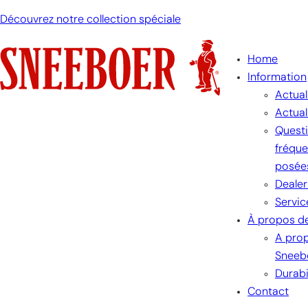
Découvrez notre collection spéciale
Home
Information
Actual
Actual
Quest
fréqu
posée
Dealer
Servic
À propos d
A pro
Sneeb
Durabi
Contact