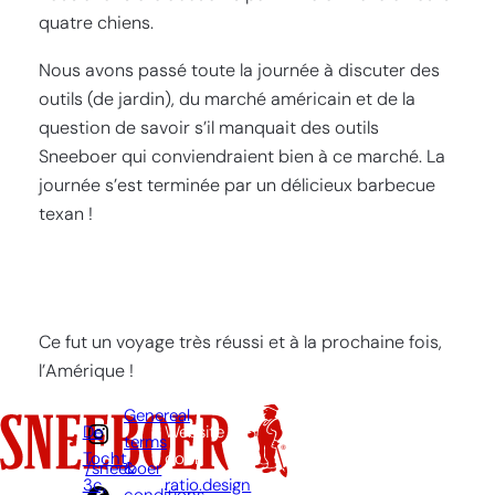
quatre chiens.
Nous avons passé toute la journée à discuter des
outils (de jardin), du marché américain et de la
question de savoir s’il manquait des outils
Sneeboer qui conviendraient bien à ce marché. La
journée s’est terminée par un délicieux barbecue
texan !
Ce fut un voyage très réussi et à la prochaine fois,
l’Amérique !
Genereal
De
Website
terms
Tocht
door:
&
/sneeboer
3c,
ratio.design