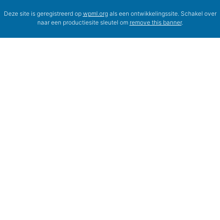
Deze site is geregistreerd op
wpml.org
als een ontwikkelingssite. Schakel over
naar een productiesite sleutel om
remove this banner
.