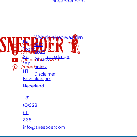
sneeboer.com
Webwinkelvoorwaarden
De
Website
/sneeboer
B2C
Tocht
door:
/Sneeboer
2022
3c,
ratio.design
/@sneeboer3875
Privacy
1611
/sneeboer
policy
HT
Disclaimer
Bovenkarspel,
Nederland
+31
(0)228
511
365
info@sneeboer.com