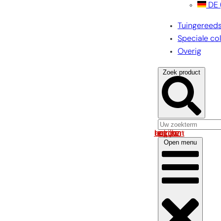
DE
Tuingereed
Speciale col
Overig
Zoek product
Log in om uw account te bekijken
Open menu