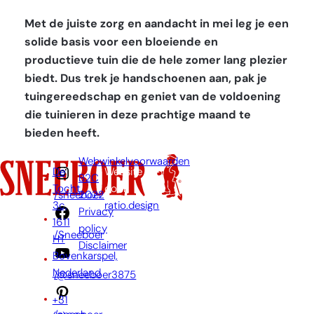
Met de juiste zorg en aandacht in mei leg je een
solide basis voor een bloeiende en
productieve tuin die de hele zomer lang plezier
biedt. Dus trek je handschoenen aan, pak je
tuingereedschap en geniet van de voldoening
die tuinieren in deze prachtige maand te
bieden heeft.
Webwinkelvoorwaarden
De
Website
B2C
Tocht
door:
2022
/sneeboer
3c,
ratio.design
Privacy
1611
policy
/Sneeboer
HT
Disclaimer
Bovenkarspel,
Nederland
/@sneeboer3875
+31