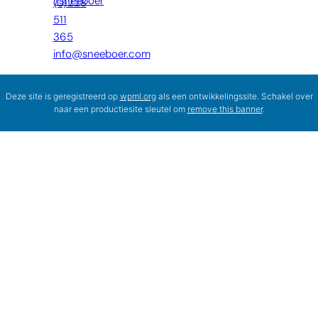
/sneeboer
(0)228
511
365
info@sneeboer.com
Deze site is geregistreerd op
wpml.org
als een ontwikkelingssite. Schakel over
naar een productiesite sleutel om
remove this banner
.