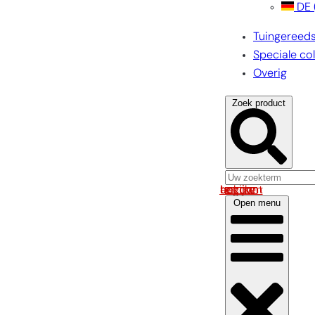
DE
Tuingereed
Speciale col
Overig
Zoek product
Log in om uw account te bekijken
Open menu