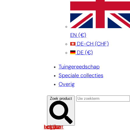
EN
(€)
DE-CH
(CHF)
DE
(€)
Tuingereedschap
Speciale collecties
Overig
Zoek product
Log in om uw account te bekijken