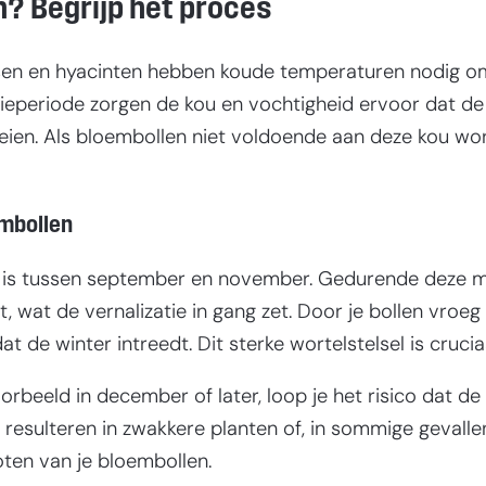
? Begrijp het proces
ssen en hyacinten hebben koude temperaturen nodig om
izatieperiode zorgen de kou en vochtigheid ervoor da
eien. Als bloembollen niet voldoende aan deze kou wor
embollen
n is tussen september en november. Gedurende deze 
lt, wat de vernalizatie in gang zet. Door je bollen vroe
t de winter intreedt. Dit sterke wortelstelsel is cruci
oorbeeld in december of later, loop je het risico dat d
 resulteren in zwakkere planten of, in sommige gevalle
oten van je bloembollen.