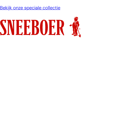
Ga
Bekijk onze speciale collectie
naar
de
inhoud