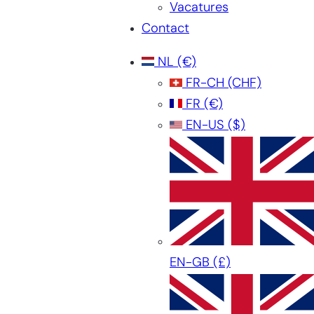
Vacatures
Contact
NL
(€)
FR-CH
(CHF)
FR
(€)
EN-US
($)
EN-GB
(£)