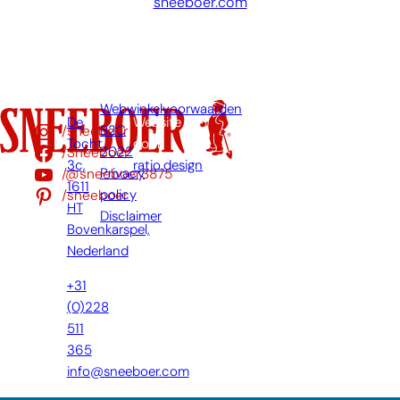
sneeboer.com
Webwinkelvoorwaarden
De
Website
/sneeboer
B2C
Tocht
door:
/Sneeboer
2022
3c,
ratio.design
/@sneeboer3875
Privacy
1611
/sneeboer
policy
HT
Disclaimer
Bovenkarspel,
Nederland
+31
(0)228
511
365
info@sneeboer.com