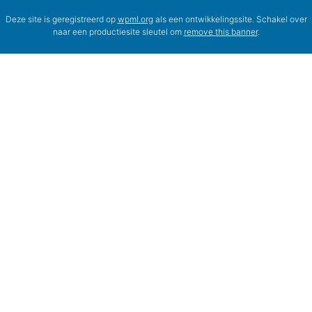
Deze site is geregistreerd op
wpml.org
als een ontwikkelingssite. Schakel over
naar een productiesite sleutel om
remove this banner
.