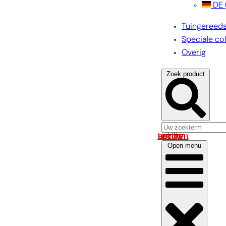
DE
Tuingereed
Speciale col
Overig
Zoek product
Log in om uw account te bekijken
Open menu