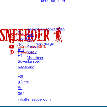
sneeboer.com
Webwinkelvoorwaarden
De
Website
/sneeboer
B2C
Tocht
door:
/Sneeboer
2022
3c,
ratio.design
/@sneeboer3875
Privacy
1611
/sneeboer
policy
HT
Disclaimer
Bovenkarspel,
Nederland
+31
(0)228
511
365
info@sneeboer.com