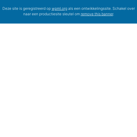
Deze site is geregistreerd op
wpml.org
als een ontwikkelingssite. Schakel over
naar een productiesite sleutel om
remove this banner
.