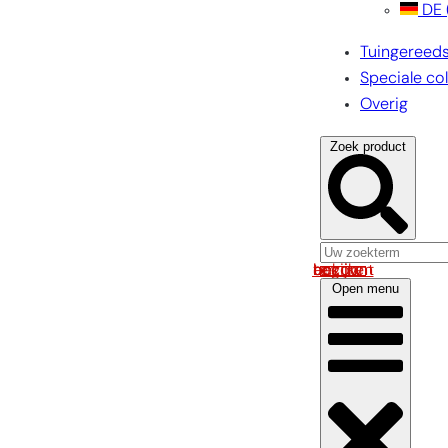
DE
Tuingereed
Speciale col
Overig
Zoek product
Log in om uw account te bekijken
Open menu