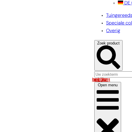
DE
Tuingereed
Speciale col
Overig
Zoek product
Log in om uw account te bekijken
Open menu