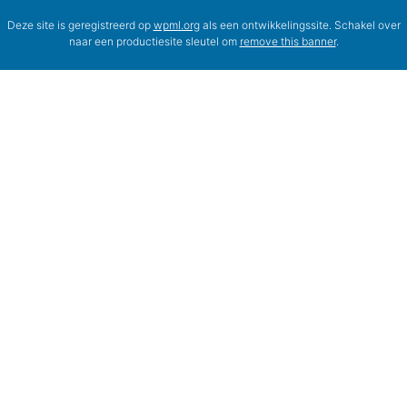
Deze site is geregistreerd op
wpml.org
als een ontwikkelingssite. Schakel over
naar een productiesite sleutel om
remove this banner
.