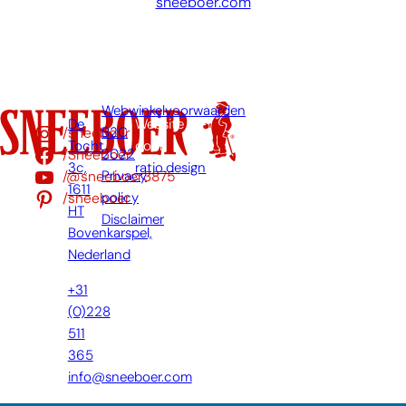
sneeboer.com
Webwinkelvoorwaarden
De
Website
/sneeboer
B2C
Tocht
door:
/Sneeboer
2022
3c,
ratio.design
/@sneeboer3875
Privacy
1611
/sneeboer
policy
HT
Disclaimer
Bovenkarspel,
Nederland
+31
(0)228
511
365
info@sneeboer.com