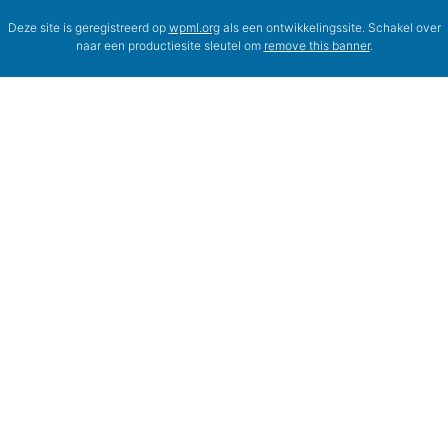
Deze site is geregistreerd op
wpml.org
als een ontwikkelingssite. Schakel over
naar een productiesite sleutel om
remove this banner
.