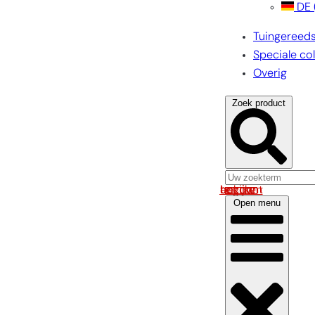
DE
Tuingereed
Speciale col
Overig
Zoek product
Log in om uw account te bekijken
Open menu