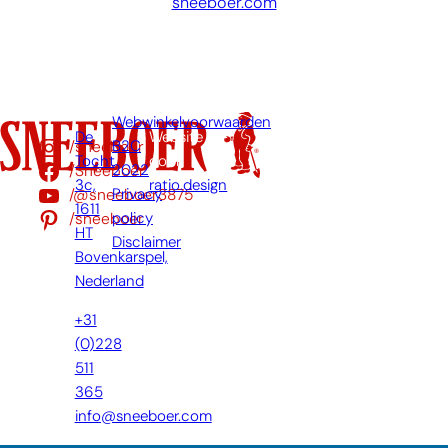
sneeboer.com
Webwinkelvoorwaarden
De
Website
/sneeboer
B2C
Tocht
door:
/Sneeboer
2022
3c,
ratio.design
/@sneeboer3875
Privacy
1611
/sneeboer
policy
HT
Disclaimer
Bovenkarspel,
Nederland
+31
(0)228
511
365
info@sneeboer.com