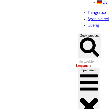
DE
Tuingereed
Speciale col
Overig
Zoek product
Log in om uw account te bekijken
Open menu