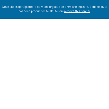
Deze site is geregistreerd op
wpml.org
als een ontwikkelingssite. Schakel over
naar een productiesite sleutel om
remove this banner
.