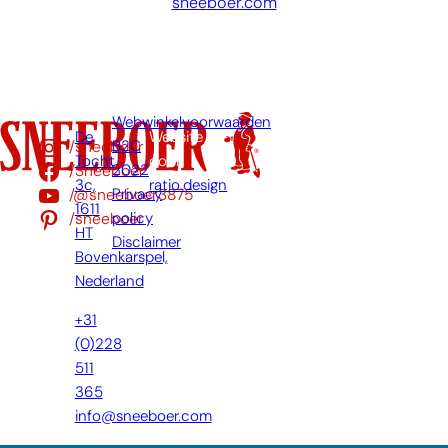
sneeboer.com
Webwinkelvoorwaarden
De
Website
/sneeboer
B2C
Tocht
door:
/Sneeboer
2022
3c,
ratio.design
/@sneeboer3875
Privacy
1611
/sneeboer
policy
HT
Disclaimer
Bovenkarspel,
Nederland
+31
(0)228
511
365
info@sneeboer.com