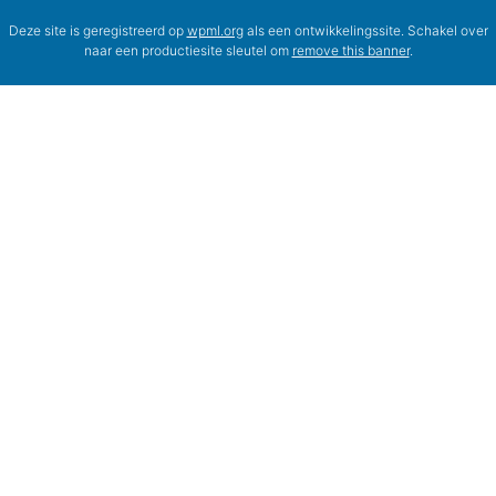
Deze site is geregistreerd op
wpml.org
als een ontwikkelingssite. Schakel over
naar een productiesite sleutel om
remove this banner
.