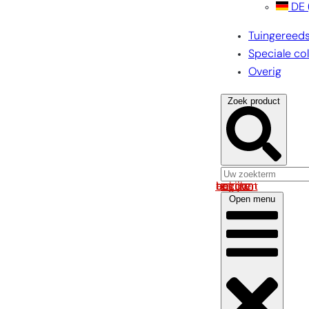
DE
Tuingereed
Speciale col
Overig
Zoek product
Log in om uw account te bekijken
Open menu