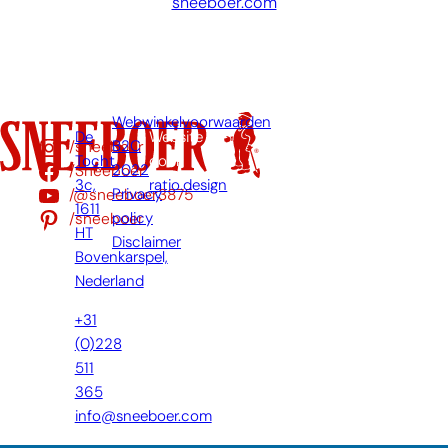
sneeboer.com
Webwinkelvoorwaarden
De
Website
/sneeboer
B2C
Tocht
door:
/Sneeboer
2022
3c,
ratio.design
/@sneeboer3875
Privacy
1611
/sneeboer
policy
HT
Disclaimer
Bovenkarspel,
Nederland
+31
(0)228
511
365
info@sneeboer.com