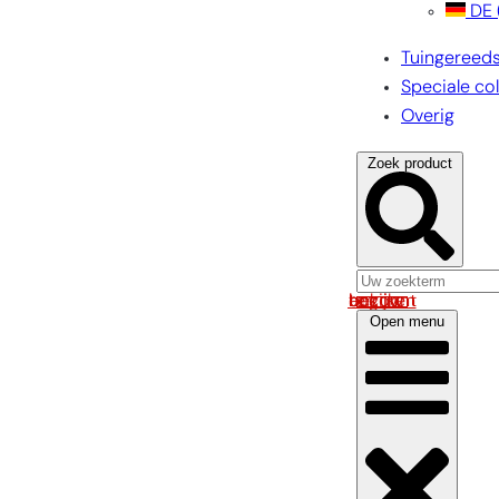
DE
Tuingereed
Speciale col
Overig
Zoek product
Log in om uw account te bekijken
Open menu