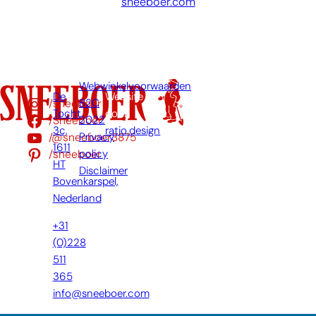
sneeboer.com
Webwinkelvoorwaarden
De
Website
/sneeboer
B2C
Tocht
door:
/Sneeboer
2022
3c,
ratio.design
/@sneeboer3875
Privacy
1611
/sneeboer
policy
HT
Disclaimer
Bovenkarspel,
Nederland
+31
(0)228
511
365
info@sneeboer.com