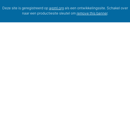
Deze site is geregistreerd op
wpml.org
als een ontwikkelingssite. Schakel over
naar een productiesite sleutel om
remove this banner
.