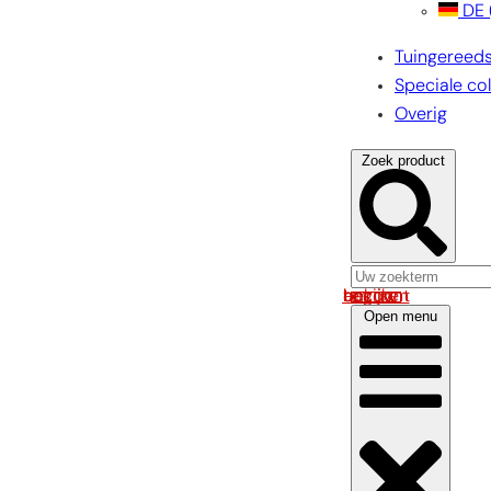
DE
Tuingereed
Speciale col
Overig
Zoek product
Log in om uw account te bekijken
Open menu