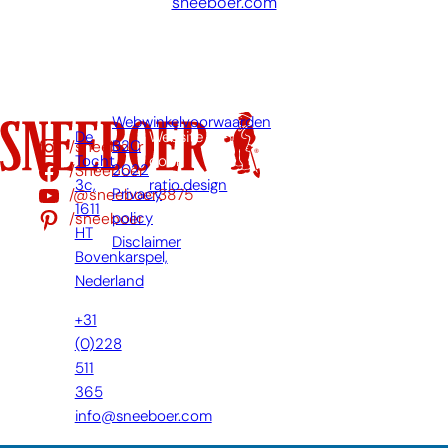
sneeboer.com
Webwinkelvoorwaarden
De
Website
/sneeboer
B2C
Tocht
door:
/Sneeboer
2022
3c,
ratio.design
/@sneeboer3875
Privacy
1611
/sneeboer
policy
HT
Disclaimer
Bovenkarspel,
Nederland
+31
(0)228
511
365
info@sneeboer.com