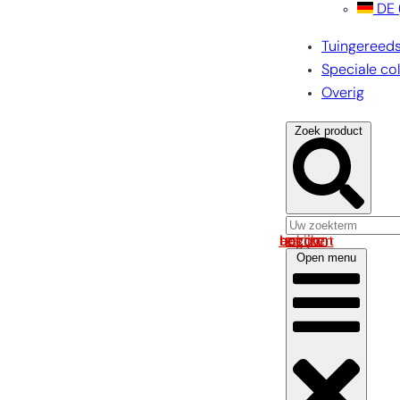
DE
Tuingereed
Speciale col
Overig
Zoek product
Log in om uw account te bekijken
Open menu