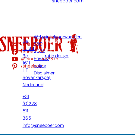
sneeboer.com
Webwinkelvoorwaarden
De
Website
/sneeboer
B2C
Tocht
door:
/Sneeboer
2022
3c,
ratio.design
/@sneeboer3875
Privacy
1611
/sneeboer
policy
HT
Disclaimer
Bovenkarspel,
Nederland
+31
(0)228
511
365
info@sneeboer.com