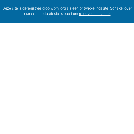
Deze site is geregistreerd op
wpml.org
als een ontwikkelingssite. Schakel over
naar een productiesite sleutel om
remove this banner
.