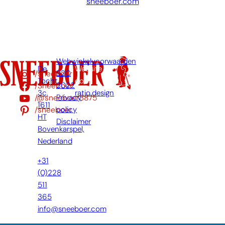
sneeboer.com
Webwinkelvoorwaarden
De
Website
/sneeboer
B2C
Tocht
door:
/Sneeboer
2022
3c,
ratio.design
/@sneeboer3875
Privacy
1611
/sneeboer
policy
HT
Disclaimer
Bovenkarspel,
Nederland
+31
(0)228
511
365
info@sneeboer.com