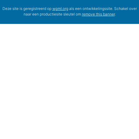
Deze site is geregistreerd op
wpml.org
als een ontwikkelingssite. Schakel over
naar een productiesite sleutel om
remove this banner
.