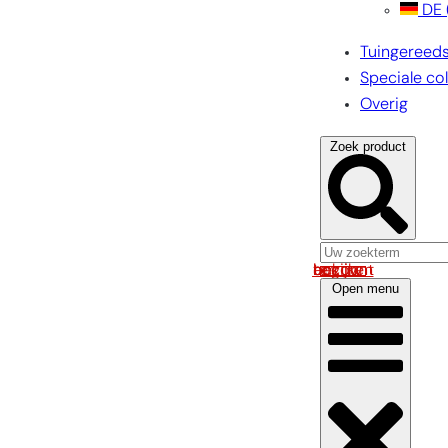
DE
Tuingereed
Speciale col
Overig
Zoek product
Log in om uw account te bekijken
Open menu