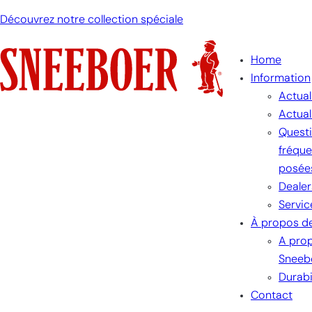
Découvrez notre collection spéciale
Home
Information
Actual
Actual
Quest
fréqu
posée
Dealer
Servic
À propos d
A pro
Sneeb
Durabi
Contact