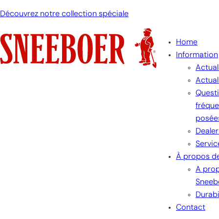
Découvrez notre collection spéciale
Home
Information
Actual
Actual
Quest
fréqu
posée
Dealer
Servic
À propos d
A pro
Sneeb
Durabi
Contact