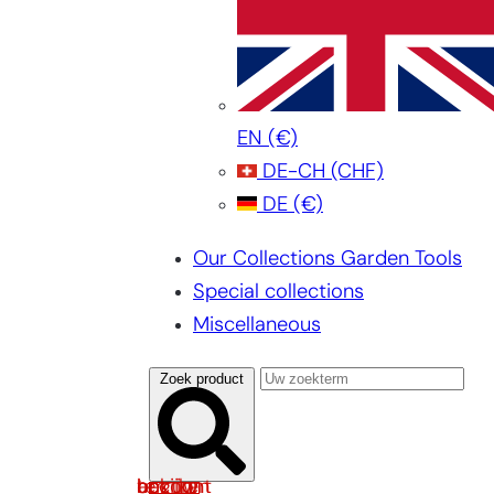
EN
(€)
DE-CH
(CHF)
DE
(€)
Our Collections Garden Tools
Special collections
Miscellaneous
Zoek product
Log in om uw account te bekijken