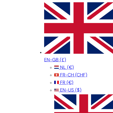
EN-GB
(£)
NL
(€)
FR-CH
(CHF)
FR
(€)
EN-US
($)