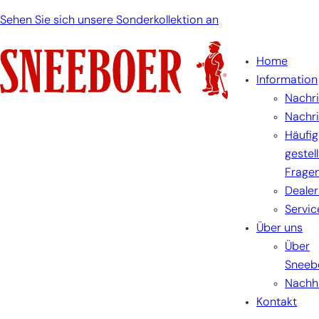
Zum
Sehen Sie sich unsere Sonderkollektion an
Inhalt
springen
Home
Information
Nachr
Nachr
Häufig
gestel
Frage
Dealer
Servic
Über uns
Über
Sneeb
Nachha
Kontakt