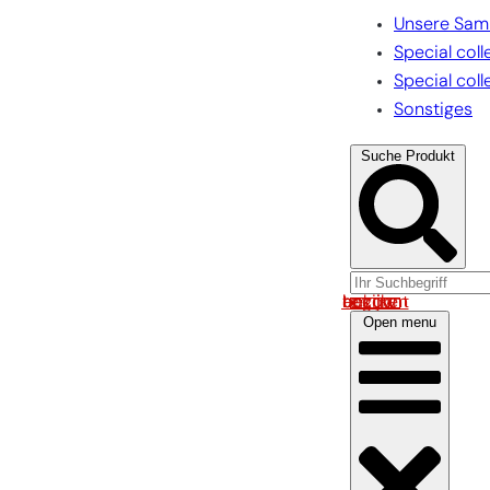
Unsere Sam
Special coll
Special coll
Sonstiges
Suche Produkt
Log in om uw account te bekijken
Open menu