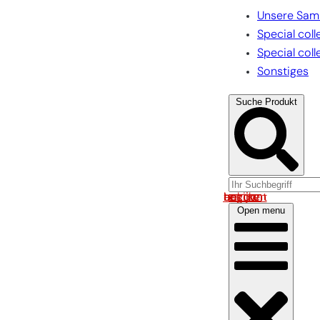
Unsere Sam
Special coll
Special coll
Sonstiges
Suche Produkt
Log in om uw account te bekijken
Open menu