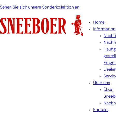
Sehen Sie sich unsere Sonderkollektion an
Home
Information
Nachr
Nachr
Häufig
gestel
Frage
Dealer
Servic
Über uns
Über
Sneeb
Nachha
Kontakt