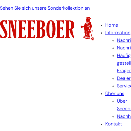
Sehen Sie sich unsere Sonderkollektion an
Home
Information
Nachr
Nachr
Häufig
gestel
Frage
Dealer
Servic
Über uns
Über
Sneeb
Nachha
Kontakt