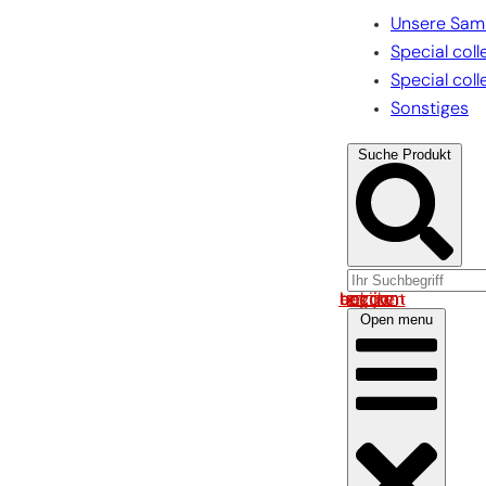
Unsere Sam
Special coll
Special coll
Sonstiges
Suche Produkt
Log in om uw account te bekijken
Open menu