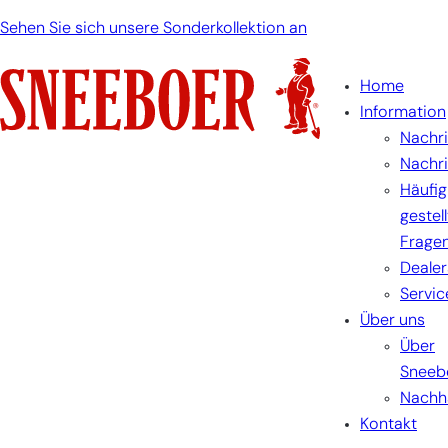
Zum
Sehen Sie sich unsere Sonderkollektion an
Inhalt
springen
Home
Information
Nachr
Nachr
Häufig
gestel
Frage
Dealer
Servic
Über uns
Über
Sneeb
Nachha
Kontakt