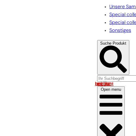
Unsere Sam
Special coll
Special coll
Sonstiges
Suche Produkt
Log in om uw account te bekijken
Open menu