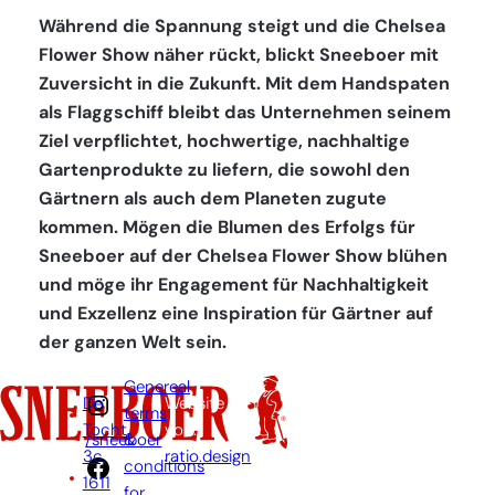
Während die Spannung steigt und die Chelsea
Flower Show näher rückt, blickt Sneeboer mit
Zuversicht in die Zukunft. Mit dem Handspaten
als Flaggschiff bleibt das Unternehmen seinem
Ziel verpflichtet, hochwertige, nachhaltige
Gartenprodukte zu liefern, die sowohl den
Gärtnern als auch dem Planeten zugute
kommen. Mögen die Blumen des Erfolgs für
Sneeboer auf der Chelsea Flower Show blühen
und möge ihr Engagement für Nachhaltigkeit
und Exzellenz eine Inspiration für Gärtner auf
der ganzen Welt sein.
Genereal
De
Website
terms
Tocht
von:
&
/sneeboer
3c,
ratio.design
conditions
1611
for